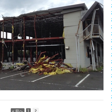
« 前へ
1
2