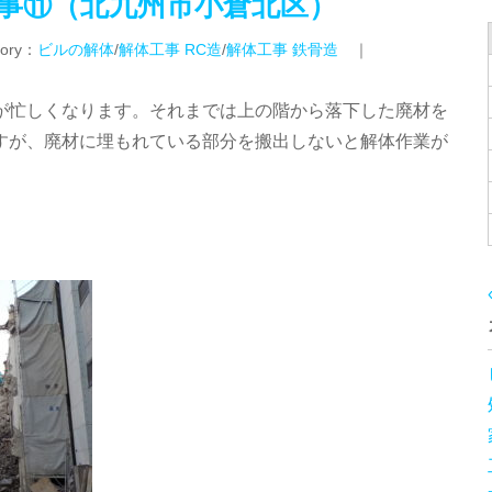
事⑪（北九州市小倉北区）
ory：
ビルの解体
/
解体工事 RC造
/
解体工事 鉄骨造
｜
が忙しくなります。それまでは上の階から落下した廃材を
すが、廃材に埋もれている部分を搬出しないと解体作業が