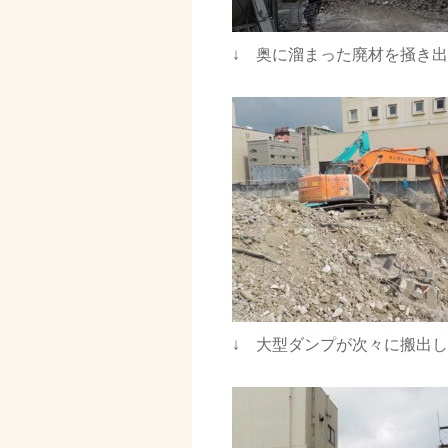
↓ 奥に溜まった廃材を掻き
↓ 大型ダンプが次々に搬出